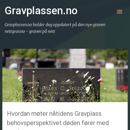
Gå til hovedinnhold
Gravplassen.no
Gravplassen.no holder deg oppdatert på den nye graven
nettgrav.no - graven på nett
I
n
n
l
e
g
g
Hvordan møter nåtidens Gravplass
behovsperspektivet døden fører med